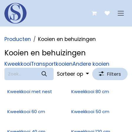
Overslaan naar inhoud
Producten
Kooien en behuizingen
Kooien en behuizingen
Kweekkooi
Transportkooien
Andere kooien
Sorteer op
Filters
Kweekkooi met nest
Kweekkooi 80 cm
Kweekkooi 60 cm
Kweekkooi 50 cm
Kweekkooi 40 cm
Kweekkooi 120 cm