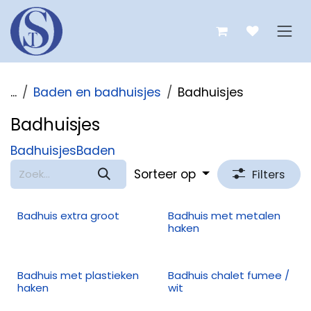
Overslaan naar inhoud
...
Baden en badhuisjes
Badhuisjes
Badhuisjes
Badhuisjes
Baden
Sorteer op
Filters
Badhuis extra groot
Badhuis met metalen
haken
Badhuis met plastieken
Badhuis chalet fumee /
haken
wit