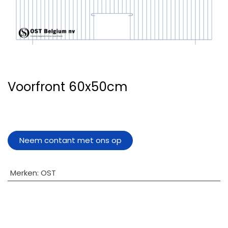
Voorfront 60x50cm
Neem contant met ons op
Merken
:
OST