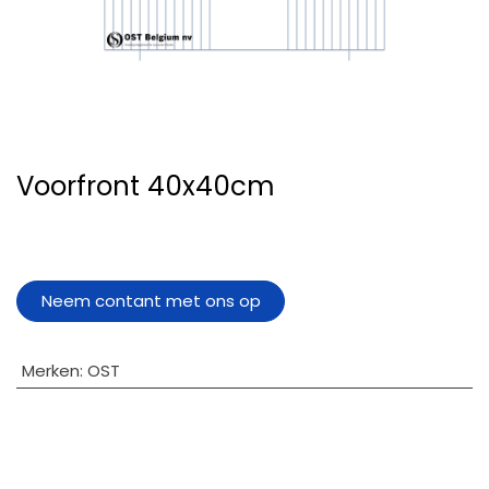
Voorfront 40x40cm
Neem contant met ons op
Merken
:
OST