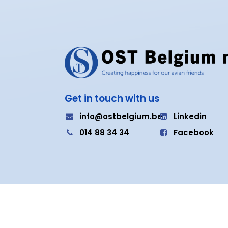
Get in touch with us
i
nfo@ostbelgium.be
Linkedin
0
14 88 34 34
Facebook