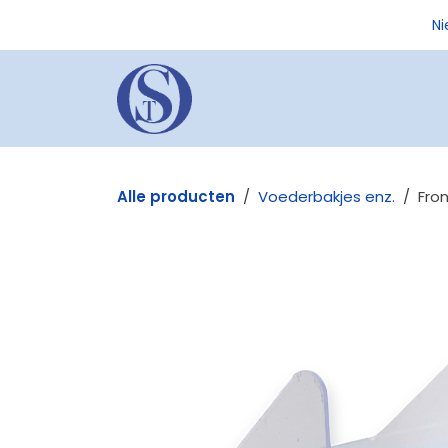
Overslaan naar inhoud
Ni
Over ons
Vogels
Du
Alle producten
Voederbakjes enz.
Fro