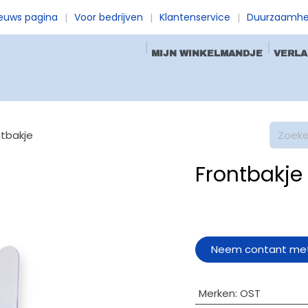
euws pagina
Voor bedrijven
Klantenservice
Duurzaamhe
|
|
|
MIJN WINKELMANDJE
VERLA
iven
Andere dieren
ntbakje
Frontbakje
Neem contant met
Merken
:
OST