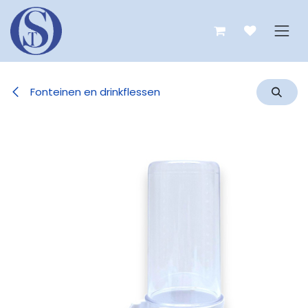
Overslaan naar inhoud
Fonteinen en drinkflessen