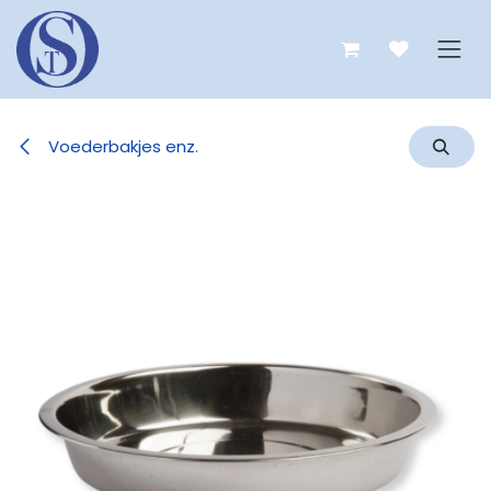
Overslaan naar inhoud
Voederbakjes enz.