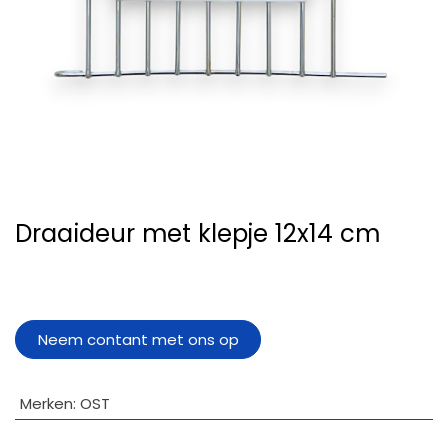
Draaideur met klepje 12x14 cm
Neem contant met ons op
Merken
:
OST