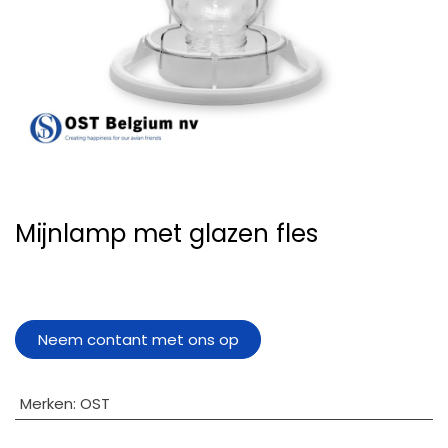
Mijnlamp met glazen fles
Neem contant met ons op
Merken
:
OST