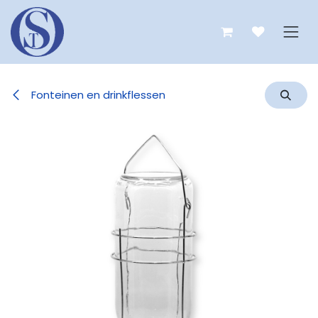
Overslaan naar inhoud
Fonteinen en drinkflessen