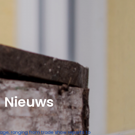
- Nieuws
 page, ranging from trade show reports to