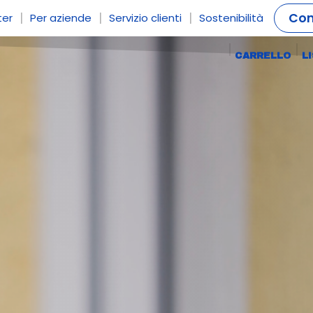
|
|
|
Con
ter
Per aziende
Servizio clienti
Sostenibilità
CARRELLO
L
igeons
Altri animali