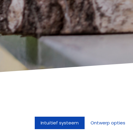
Intuïtief systeem
Ontwerp opties