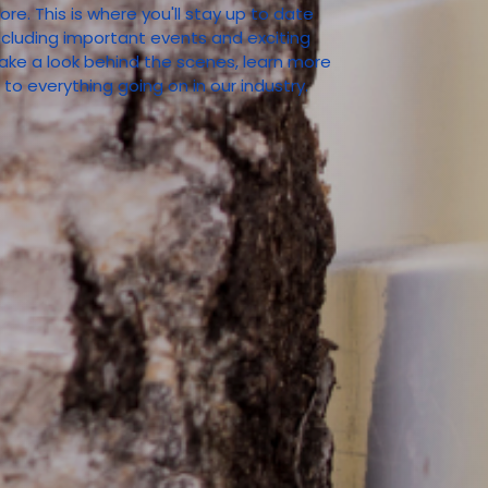
 This is where you'll stay up to date
ncluding important events and exciting
ake a look behind the scenes, learn more
 everything going on in our industry.​