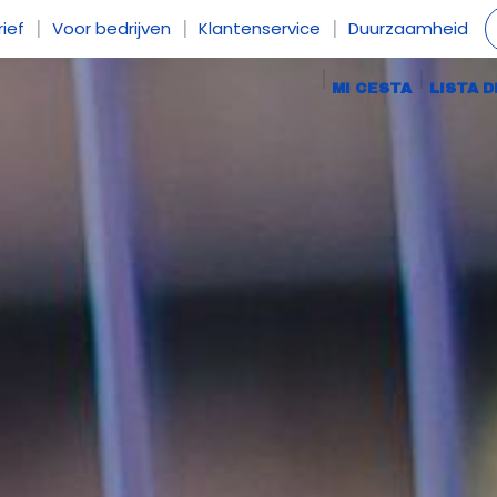
|
|
|
ief
Voor bedrijven
Klantenservice
Duurzaamheid
MI CESTA
LISTA 
ros
Pigeons
Otros animales