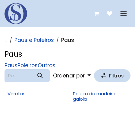
Pular para o conteúdo
...
Paus e Poleiros
Paus
Paus
Paus
Poleiros
Outros
Ordenar por
Filtros
Varetas
Poleiro de madeira
gaiola