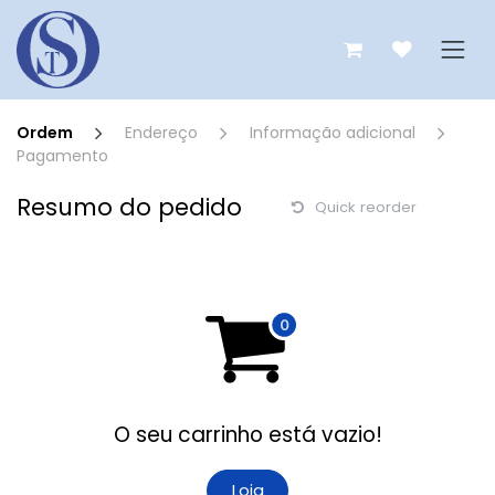
Pular para o conteúdo
Ordem
Endereço
Informação adicional
Pagamento
Resumo do pedido
Quick reorder
O seu carrinho está vazio!
Loja